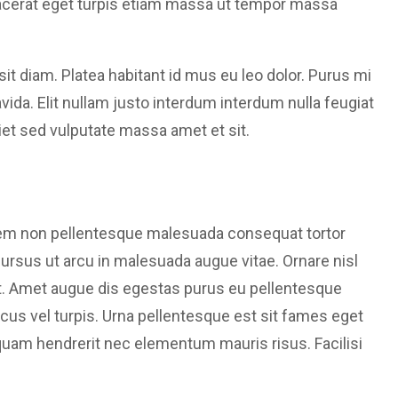
lacerat eget turpis etiam massa ut tempor massa
sit diam. Platea habitant id mus eu leo dolor. Purus mi
avida. Elit nullam justo interdum interdum nulla feugiat
iet sed vulputate massa amet et sit.
 Sem non pellentesque malesuada consequat tortor
 cursus ut arcu in malesuada augue vitae. Ornare nisl
sit. Amet augue dis egestas purus eu pellentesque
cus vel turpis. Urna pellentesque est sit fames eget
iquam hendrerit nec elementum mauris risus. Facilisi