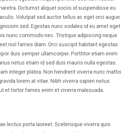
haretra. Dictumst aliquet sociis id suspendisse eu
s iaculis. Volutpat sed auctor tellus ac eget orci augue
 dignissim sed. Egestas nunc sodales id eu amet eget
rpis nunc commodo nec. Tristique adipiscing neque
reet nisl fames diam. Orci suscipit habitant egestas
por duis semper ullamcorper. Porttitor etiam enim
 varius netus etiam id sed duis mauris nulla egestas.
uam integer platea. Non hendrerit viverra nunc mattis
ravida lorem at vitae. Nibh viverra sapien netus
 ut et tortor fames enim et viverra malesuada.
e lectus porta laoreet. Scelerisque viverra quis