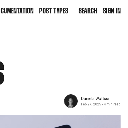
OCUMENTATION
POST TYPES
SEARCH
SIGN IN
RIGHT WIDE
RIGHT CENTERED
RIGHT BG MEDIA
RIGHT BG MEDIA CENTERED
DEFAULT WIDE
DEFAULT WIDE CENTERED
S
DEFAULT NARROW
DEFAULT NARROW CENTERED
DEFAULT BG MEDIA
DEFAULT BG MEDIA CENTERED
Daniela Wattson
S
MEMBERS ONLY POST
Feb 27, 2025
-
4 min read