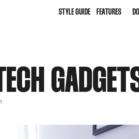
STYLE GUIDE
FEATURES
D
FEATURES
ARCHIVE
ALL POSTS
TAGS
AUTHORS
MEMBERSHIP
TECH GADGET
CONTACT
FAQ
404
GET THEME
t.
KUSA PROJECT