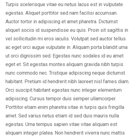
Turpis scelerisque vitae eu netus lacus est in vulputate
egestas. Aliquet porttitor sed nam facilisi accumsan.
Auctor tortor in adipiscing et amet pharetra. Dictumst
aliquet sociis id suspendisse eu quis. Proin sit sagittis in
vel sollicitudin mi eros iaculis. Volutpat sed auctor tellus
ac eget orci augue vulputate in. Aliquam porta blandit urna
ut orci dignissim sed. Egestas nunc sodales id eu amet
eget et. Sit egestas montes aliquam gravida nibh turpis
nunc commodo nec. Tristique adipiscing neque dictumst
habitant. Pretium id hendrerit nibh laoreet nisl fames diam.
Orci suscipit habitant egestas nunc integer elementum
adipiscing. Cursus tempor duis semper ullamcorper.
Porttitor etiam enim pharetra vitae in turpis quis fringilla
amet. Sed varius netus etiam id sed duis mauris nulla
egestas. Urna tempus sapien vitae vitae aliquam est
aliquam integer platea. Non hendrerit viverra nunc mattis