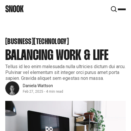
SNOOK
BY
KUSA
PROJECTS
BUSINESS
TECHNOLOGY
[
[
[
[
BUSINESS
TECHNOLOGY
BALANCING WORK & LIFE
Tellus id leo enim malesuada nulla ultricies dictum dui arcu.
Pulvinar vel elementum sit integer orci purus amet porta
sapien. Gravida aliquet sem egestas non massa.
Daniela Wattson
Feb 27, 2025
-
4 min read